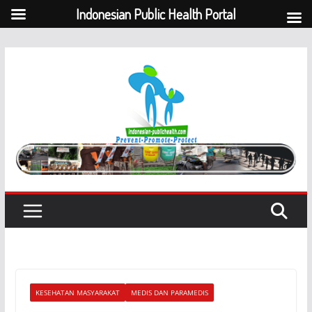
Indonesian Public Health Portal
Skip
to
content
KESEHATAN MASYARAKAT
MEDIS DAN PARAMEDIS