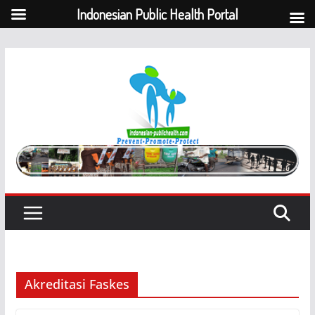
Indonesian Public Health Portal
Skip
to
content
Akreditasi Faskes