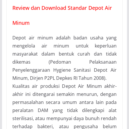
Review dan Download Standar Depot Air
Minum
Depot air minum adalah badan usaha yang
mengelola air minum untuk keperluan
masyarakat dalam bentuk curah dan tidak
dikemas (Pedoman Pelaksanaan
Penyelenggaraan Hygiene Sanitasi Depot Air
Minum, Dirjen P2PL Depkes RI Tahun 2008).
K
ualitas air produksi D
epot Air Minum akhir-
akhir ini ditengarai semakin menurun,
dengan
permasalahan
secara umum
ant
a
ra lain pada
peralatan DAM yang tidak dilengkapi alat
sterilisasi
,
atau
mempunyai daya bunuh rendah
terhadap bakteri
,
atau p
engusaha belum