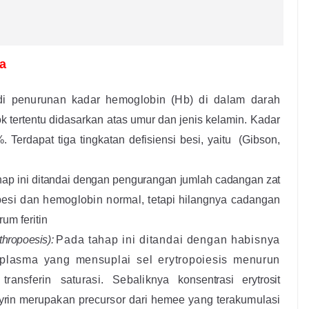
a
di penurunan kadar
hemoglobin (Hb) di dalam darah
k tertentu didasarkan atas umur dan jenis kelamin
.
Kadar
%. Terdapat
tiga tingkatan defisiensi besi, yaitu
(
Gibson
,
hap ini ditandai dengan pengurangan jumlah cadangan zat
t besi dan hemoglobin normal,
tetapi hilangnya cadangan
rum feritin
thropoesis)
:
Pada tahap ini ditandai dengan habisnya
 plasma yang mensuplai sel erytropoiesis menurun
transferin saturasi. Sebaliknya
konsentrasi erytrosit
yrin
merupakan precursor dari hemee yang terakumulasi