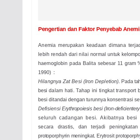
Pengertian dan Faktor Penyebab Anemi
Anemia merupakan keadaan dimana terja
lebih rendah dari nilai normal untuk
kelompo
haemoglobin pada Balita s
ebesar 11 gram 
1
990) :
Hilangnya Zat Besi (Iron Depletion)
.
Pada ta
besi
dalam hati. Tahap ini tingkat transpor
besi ditandai dengan turunnya konsentrasi
se
Defisiensi
Erythropoiesis
besi
(Iron-deficient
ery
seluruh cadangan besi.
Akibatnya besi
secara drastis, dan terjadi peningkatan 
protoporphyrin meningkat. Erytrosit protoporph