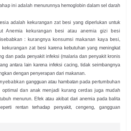
ahap ini adalah
menurunnya hemoglobin dalam sel darah
esia adalah kekurangan zat
besi yang diperlukan untuk
but
Anemia kekurangan besi atau anemia gizi besi
disebabkan : kurangnya konsumsi makanan kaya
besi,
, kekurangan zat besi
karena kebutuhan yang meningkat
g dan pada penyakit infeksi (malaria dan penyakit kronis
ang antara lain karena infeksi cacing,
tidak seimbangnya
dingkan dengan penyerapan dari makanan.
nyebabkan
gangguan atau hambatan
pada pertumbuhan
g optimal
dan anak menjadi kurang cerdas juga mudah
 tubuh menurun
. E
fek atau akibat dari anemia pada balita
seperti rentan terhadap penyakit,
cengeng, gangguan