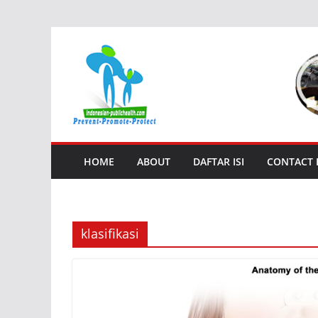
Skip
to
content
HOME
ABOUT
DAFTAR ISI
CONTACT
klasifikasi