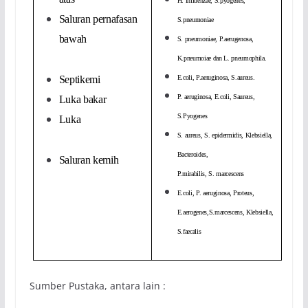
H. influenzae, S.pyogenes,
Saluran pernafasan
S.pneumoniae
bawah
S. pneumoniae, P.aerugenosa,
K.pneumoiae dan L. pneumophila.
Septikemi
E.coli, P.aeruginosa, S.aureus.
P. aeruginosa, E.coli, Saureus,
Luka bakar
S.Pyogenes
Luka
S. aureus, S. epidermidis, Klebsiella,
Bacteroides,
Saluran kemih
P.mirabilis, S. marcescens
E.coli, P. aeruginosa, Proteus,
E.aerogenes,S.marcescens, Klebsiella,
S.faecalis
Sumber Pustaka, antara lain :