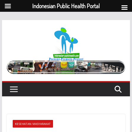
Indonesian Public Health Portal
Skip
to
content
KESEHATAN MASYARAKAT