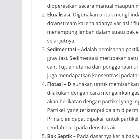
dioperasikan secara manual maupun m
Ekualisasi
.-Digunakan untuk menghinda
downstream karena adanya variasi / fl
menampung limbah dalam suatu bak ek
selanjutnya.
Sedimentasi –
Adalah pemisahan partike
gravitasi. Sedimentasi merupakan satu
cair. Tujuan utama dari penggunaan uni
juga mendapatkan konsentrasi padatan
Flotasi – D
igunakan untuk memisahkan p
dilakukan dengan cara mengalirkan ga
akan berikatan dengan partikel yang i
Partikel yang terkumpul dalam diper
Prinsip ini dapat dipakai untuk partik
rendah dari pada densitas air.
Bak Septik –
Pada dasarnya kerja bak s