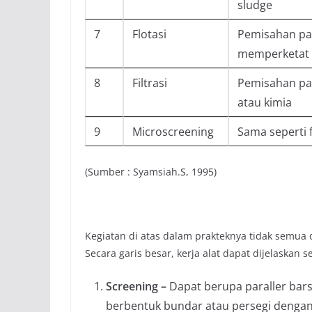
sludge
7
Flotasi
Pemisahan pad
memperketat b
8
Filtrasi
Pemisahan pad
atau kimia
9
Microscreening
Sama seperti f
(Sumber : Syamsiah.S, 1995)
Kegiatan di atas dalam prakteknya tidak semu
Secara garis besar, kerja alat dapat dijelaskan s
Screening –
Dapat berupa paraller bars
berbentuk bundar atau persegi dengan 