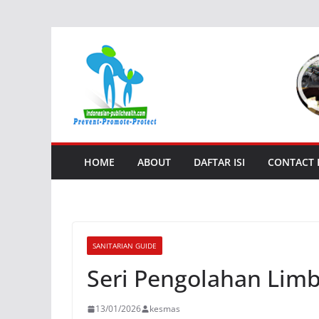
Skip
to
content
HOME
ABOUT
DAFTAR ISI
CONTACT
SANITARIAN GUIDE
Seri Pengolahan Limb
13/01/2026
kesmas