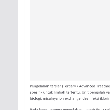
Pengolahan tersier (Tertiary / Advanced Treatm
spesifik untuk limbah tertentu. Unit pengolah ya
biologi, misalnya ion exchange, desinfeksi (klorin
Pada kenyataannya pengolahan limbah tidak sel