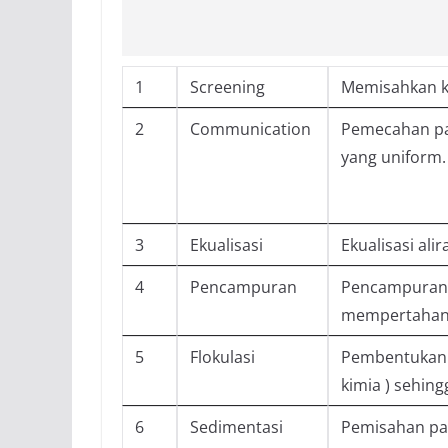
1
Screening
Memisahkan k
2
Communication
Pemecahan pa
yang uniform.
3
Ekualisasi
Ekualisasi al
4
Pencampuran
Pencampuran b
mempertahank
5
Flokulasi
Pembentukan
kimia ) sehin
6
Sedimentasi
Pemisahan pa