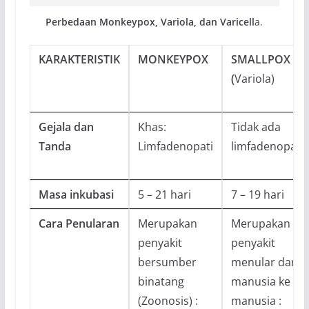
Perbedaan Monkeypox, Variola, dan Varicell
a.
KARAKTERISTIK
MONKEYPOX
SMALLPOX
(
Variola)
Gejala dan
Khas:
Tidak ada
Tanda
Limfadenopati
limfadenopati
Masa inkubasi
5 – 21 hari
7 – 19 hari
Cara Penularan
Merupakan
Merupakan
penyakit
penyakit
bersumber
menular dari
binatang
manusia ke
(Zoonosis) :
manusia :