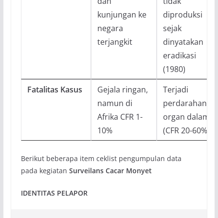
dan
tidak
kunjungan ke
diproduksi
negara
sejak
terjangkit
dinyatakan
eradikasi
(1980)
Fatalitas Kasus
Gejala ringan,
Terjadi
namun di
perdarahan
Afrika CFR 1-
organ dalam
10%
(CFR 20-60%)
Berikut beberapa item ceklist pengumpulan data
pada kegiatan
Surveilans Cacar Monyet
IDENTITAS PELAPOR