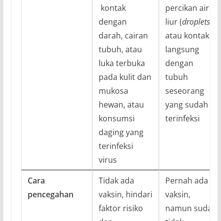
kontak
percikan air
dengan
liur (
droplets
)
darah, cairan
atau kontak
tubuh, atau
langsung
luka terbuka
dengan
pada kulit dan
tubuh
mukosa
seseorang
hewan, atau
yang sudah
konsumsi
terinfeksi
daging yang
terinfeksi
virus
Cara
Tidak ada
Pernah ada
pencegahan
vaksin, hindari
vaksin,
faktor risiko
namun sudah