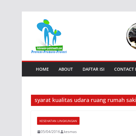
Skip
to
content
HOME
ABOUT
DAFTAR ISI
CONTACT
syarat kualitas udara ruang rumah sak
KESEHATAN LINGKUNGAN
05/04/2016
kesmas