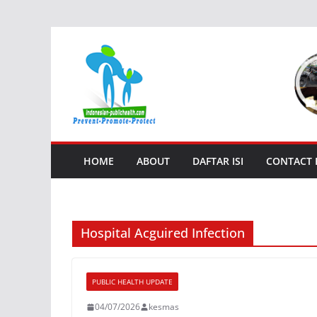
Skip
to
content
HOME
ABOUT
DAFTAR ISI
CONTACT
Hospital Acguired Infection
PUBLIC HEALTH UPDATE
04/07/2026
kesmas