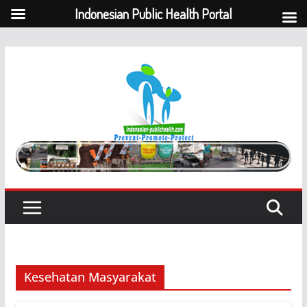
Indonesian Public Health Portal
Skip
to
content
Kesehatan Masyarakat