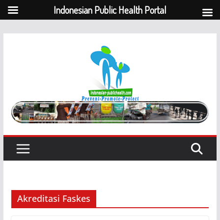
Indonesian Public Health Portal
Skip
to
content
Akreditasi Faskes