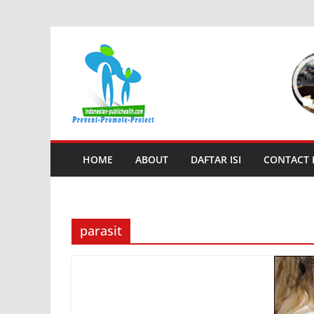
Skip
to
content
HOME
ABOUT
DAFTAR ISI
CONTACT
parasit