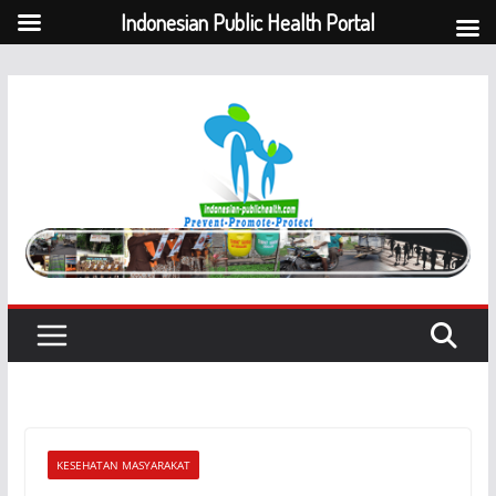
Indonesian Public Health Portal
Skip
to
content
KESEHATAN MASYARAKAT