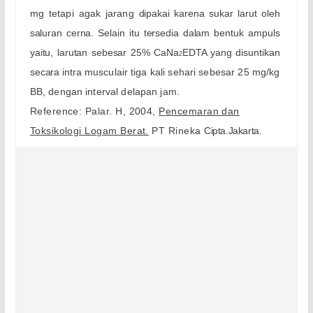
mg tetapi agak jarang
dipakai karena sukar larut oleh
saluran cerna. Selain itu tersedia dalam bentuk
ampuls
yaitu, larutan sebesar 25% CaNa
EDTA yang disuntikan
2
secara intra
musculair
tiga kali sehari sebesar 25 mg/kg
BB, dengan interval delapan
jam.
Reference: Palar. H, 2004,
Pencemaran dan
Toksikologi Logam Berat.
PT Rineka
Cipta.Jakarta.