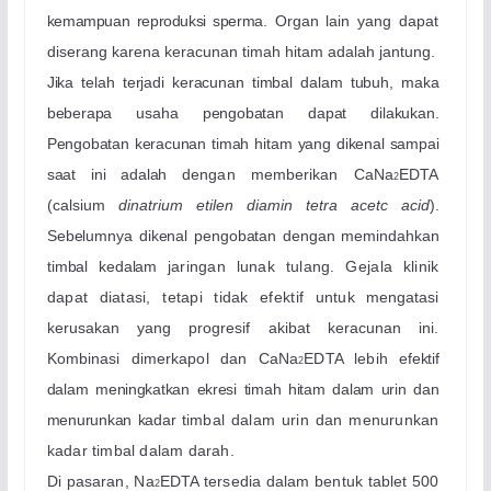
kemampuan reproduksi sperma.
Organ lain yang dapat
diserang karena keracunan timah hitam adalah
jantung.
Jika telah terjadi keracunan timbal dalam tubuh, maka
beberapa usaha pengobatan dapat dilakukan.
Pengobatan keracunan timah hitam yang dikenal sampai
saat ini adalah
dengan memberikan CaNa
EDTA
2
(calsium
dinatrium etilen diamin tetra acetc
acid
).
Sebelumnya dikenal pengobatan dengan memindahkan
timbal kedalam
jaringan lunak tulang. Gejala klinik
dapat diatasi, tetapi tidak efektif untuk
mengatasi
kerusakan yang progresif akibat keracunan ini.
K
ombinasi dimerkapol dan CaNa
EDTA lebih
efektif
2
dalam meningkatkan ekresi timah hitam dalam urin dan
menurunkan kadar
timbal dalam urin dan menurunkan
kadar timbal dalam darah.
Di pasaran,
Na
EDTA tersedia dalam bentuk tablet 500
2