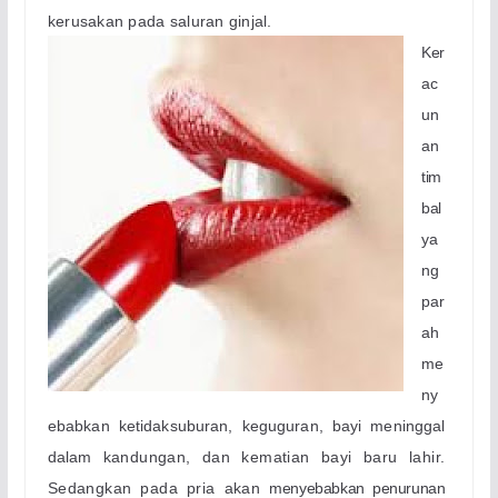
kerusakan pada saluran ginjal
.
K
er
ac
un
an
tim
bal
ya
ng
par
ah
me
ny
ebabkan ketidaksuburan, keguguran, bayi meninggal
dalam
kandungan, dan kematian bayi baru lahir.
Sedangkan pada pria akan
menyebabkan penurunan