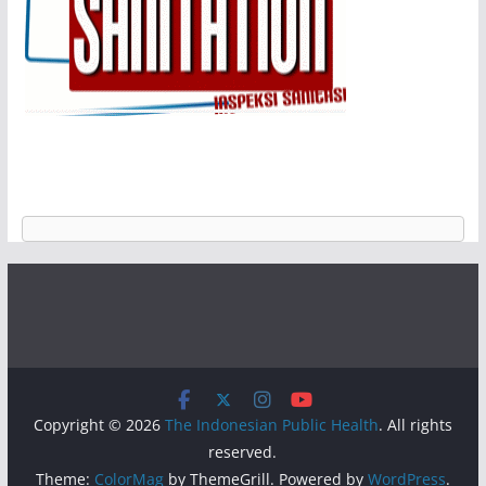
Copyright © 2026
The Indonesian Public Health
. All rights
reserved.
Theme:
ColorMag
by ThemeGrill. Powered by
WordPress
.