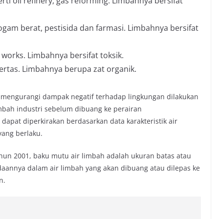
ti oil refinery, gas reforming. Limbahnya bersifat
 logam berat, pestisida dan farmasi. Limbahnya bersifat
 works. Limbahnya bersifat toksik.
kertas. Limbahnya berupa zat organik.
k mengurangi dampak negatif terhadap lingkungan dilakukan
mbah industri sebelum dibuang ke perairan
apat diperkirakan berdasarkan data karakteristik air
yang berlaku.
ahun 2001, baku mutu air limbah adalah ukuran batas atau
aannya dalam air limbah yang akan dibuang atau dilepas ke
n.