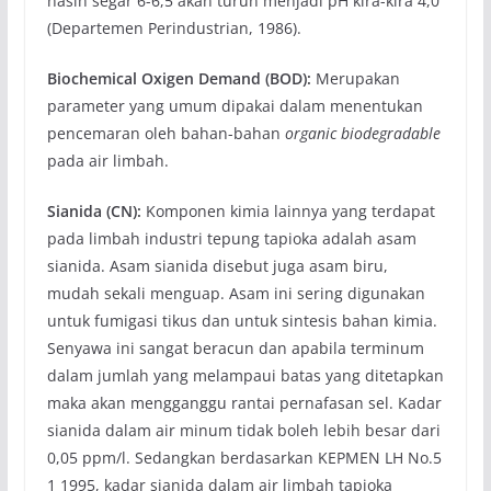
nasih segar 6-6,5 akan turun menjadi pH kira-kira 4,0
(Departemen Perindustrian, 1986).
Biochemical Oxigen Demand (BOD)
:
Merupakan
parameter yang umum dipakai dalam menentukan
pencemaran oleh bahan-bahan
organic biodegradable
pada air limbah.
Sianida (CN)
:
Komponen kimia lainnya yang terdapat
pada limbah industri tepung tapioka adalah asam
sianida. Asam sianida disebut juga asam biru,
mudah sekali menguap. Asam ini sering digunakan
untuk fumigasi tikus dan untuk sintesis bahan kimia.
Senyawa ini sangat beracun dan apabila terminum
dalam jumlah yang melampaui batas yang ditetapkan
maka akan mengganggu rantai pernafasan sel. Kadar
sianida dalam air minum tidak boleh lebih besar dari
0,05 ppm/l. Sedangkan berdasarkan KEPMEN LH No.5
1 1995, kadar sianida dalam air limbah tapioka