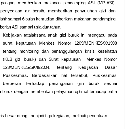
n
pangan, memberikan makanan pendamping ASI (MP-ASI)
.
 penyediaan air bersih, memberikan penyuluhan gizi dan
lahir sampai 6 bulan
kemudian diberikan makanan pendamping
erian ASI sampai usia
dua
tahun
.
K
ebijakan tatalaksana anak gizi buruk
ini mengacu pada
surat keputusan M
enkes
No
mor
1209/MENKES/X/1998
tentang monitoring dan penanggulangan krisis kesehatan
(KLB gizi buruk) dan S
urat keputusan
Menkes No
mor
128/MENKES/SK/II/2004,
tentang Kebijakan Dasar
Puskesma
s. Berdasarkan hal tersebut, P
uskesmas
berperan terhadap
penanganan gizi buruk sesuai
zi buruk
dengan
memberikan pelayanan optimal terhadap balita
is besar dibagi menjadi tiga kegiatan, meliputi penentuan