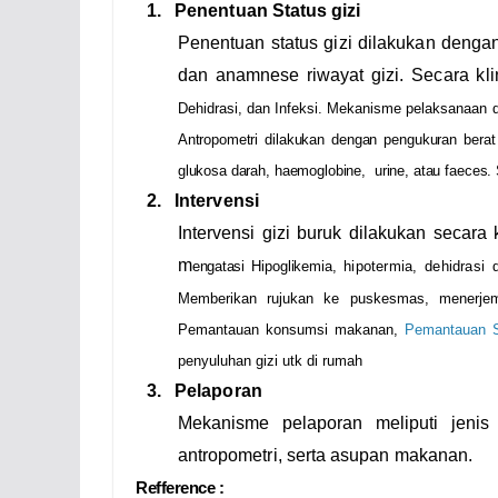
1.
Penentuan Status gizi
Penentuan status gizi dilakukan dengan 
dan anamnese riwayat gizi. Secara kl
Dehidrasi
, dan
Infeksi
. Mekanisme pelaksanaan 
Antropometri dilakukan dengan pengukuran berat
glukosa darah, haemoglobine, urine, atau faeces
2.
Intervensi
Intervensi gizi buruk dilakukan secara
m
engatasi
Hipoglikemia,
hipotermia, dehidrasi
Memberikan rujukan ke puskesmas, menerjem
Pemantauan konsumsi makanan,
Pemantauan S
penyuluhan gizi utk di rumah
3.
Pelaporan
Mekanisme pelaporan meliputi jenis 
antropometri, serta asupan makanan.
Refference :