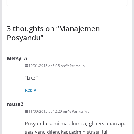
3 thoughts on “
Manajemen
Posyandu
”
Mersy. A
19/01/2015 at 5:35 am
Permalink
“Like “.
Reply
rausa2
11/09/2015 at 12:29 pm
Permalink
Posyandu kami mau lomba,tgl persiapan apa
saja yang dilengkapi,administrasi, tgl