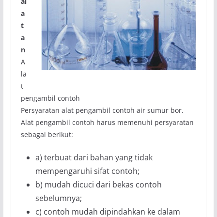
al
a
t
a
n
A
la
t
pengambil contoh
Persyaratan alat pengambil contoh air sumur bor.
Alat pengambil contoh harus memenuhi persyaratan
sebagai berikut:
a) terbuat dari bahan yang tidak
mempengaruhi sifat contoh;
b) mudah dicuci dari bekas contoh
sebelumnya;
c) contoh mudah dipindahkan ke dalam