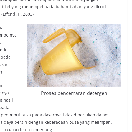
rtikel yang menempel pada bahan-bahan yang dicuci
(Effendi,H, 2003).
pa
empelnya
.
erk
 pada
abkan
).
an
mnya
Proses pencemaran detergen
t hasil
 pada
penimbul busa pada dasarnya tidak diperlukan dalam
ra daya bersih dengan keberadaan busa yang melimpah.
 pakaian lebih cemerlang.