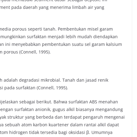
iment pada daerah yang menerima limbah air yang
k media porous seperti tanah. Pembentukan misel garam
emungkinkan surfaktan menjadi lebih mudah diendapkan
an ini menyebabkan pembentukan suatu sel garam kalsium
m porous (Connell, 1995).
h adalah degradasi mikrobial. Tanah dan jasad renik
pada surfaktan (Connell, 1995).
dijelaskan sebagai berikut. Bahwa surfaktan ABS menahan
Dengan surfaktan anionik, gugus alkil biasanya mengandung
yak struktur yang berbeda dan terdapat pengaruh mengenai
nya sebuah atom karbon kuartener dalam rantai alkil dapat
om hidrogen tidak tersedia bagi oksidasi β. Umumnya