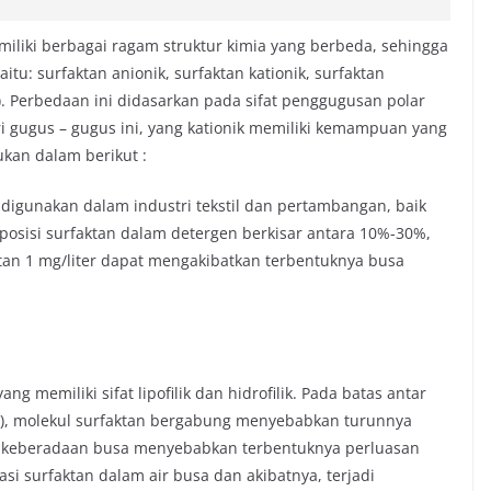
iliki berbagai ragam struktur kimia yang berbeda, sehingga
u: surfaktan anionik, surfaktan kationik, surfaktan
). Perbedaan ini didasarkan pada sifat penggugusan polar
i gugus – gugus ini, yang kationik memiliki kemampuan yang
jukan dalam berikut :
 digunakan dalam industri tekstil dan pertambangan, baik
posisi surfaktan dalam detergen berkisar antara 10%-30%,
ktan 1 mg/liter dapat mengakibatkan terbentuknya busa
g memiliki sifat lipofilik dan hidrofilik. Pada batas antar
air), molekul surfaktan bergabung menyebabkan turunnya
i, keberadaan busa menyebabkan terbentuknya perluasan
i surfaktan dalam air busa dan akibatnya, terjadi