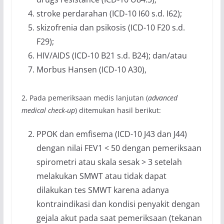
stroke perdarahan (ICD-10 I60 s.d. I62);
skizofrenia dan psikosis (ICD-10 F20 s.d.
F29);
HIV/AIDS (ICD-10 B21 s.d. B24); dan/atau
Morbus Hansen (ICD-10 A30),
2, Pada pemeriksaan medis lanjutan (
advanced
medical check-up
) ditemukan hasil berikut:
PPOK dan emfisema (ICD-10 J43 dan J44)
dengan nilai FEV1 < 50 dengan pemeriksaan
spirometri atau skala sesak > 3 setelah
melakukan SMWT atau tidak dapat
dilakukan tes SMWT karena adanya
kontraindikasi dan kondisi penyakit dengan
gejala akut pada saat pemeriksaan (tekanan