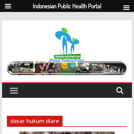
Indonesian Public Health Portal
Skip
to
content
dasar hukum diare