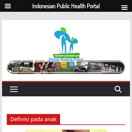
Indonesian Public Health Portal
Skip
to
content
Definisi pada anak