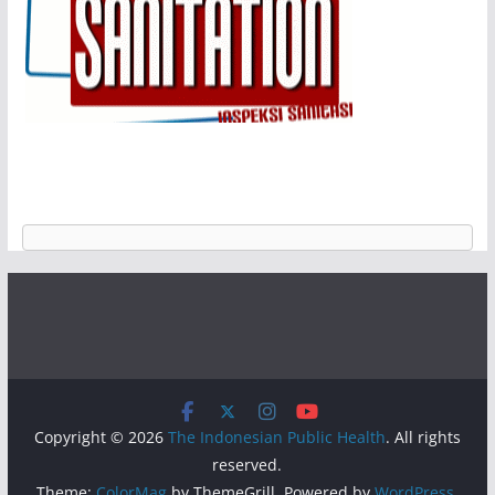
Copyright © 2026
The Indonesian Public Health
. All rights
reserved.
Theme:
ColorMag
by ThemeGrill. Powered by
WordPress
.