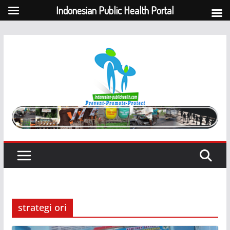
Indonesian Public Health Portal
Skip
to
content
strategi ori