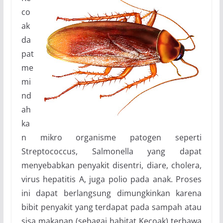
co
ak
da
pat
me
mi
nd
ah
ka
n mikro organisme patogen seperti
Streptococcus, Salmonella yang dapat
menyebabkan penyakit disentri, diare, cholera,
virus hepatitis A, juga polio pada anak. Proses
ini dapat berlangsung dimungkinkan karena
bibit penyakit yang terdapat pada sampah atau
sisa makanan (sebagai habitat Kecoak) terbawa