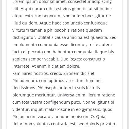
Lorem ipsum dolor sit amet, consectetur adipiscing
elit. Atqui eorum nihil est eius generis, ut sit in fine
atque extrerno bonorum. Non autem hoc: igitur ne
illud quidem. Atque haec coniunctio confusioque
virtutum tamen a philosophis ratione quadam
distinguitur. Utilitatis causa amicitia est quaesita. Sed
emolumenta communia esse dicuntur, recte autem
facta et peccata non habentur communia. Itaque his
sapiens semper vacabit. Duo Reges: constructio
interrete. At enim hic etiam dolore.
Familiares nostros, credo, Sironem dicis et
Philodemum, cum optimos viros, tum homines
doctissimos. Philosophi autem in suis lectulis
plerumque moriuntur. Universa enim illorum ratione
cum tota vestra confligendum puto. Nonne igitur tibi
videntur, inquit, mala? Pisone in eo gymnasio, quod
Ptolomaeum vocatur, unaque nobiscum Q. Quia
dolori non voluptas contraria est, sed doloris privatio.