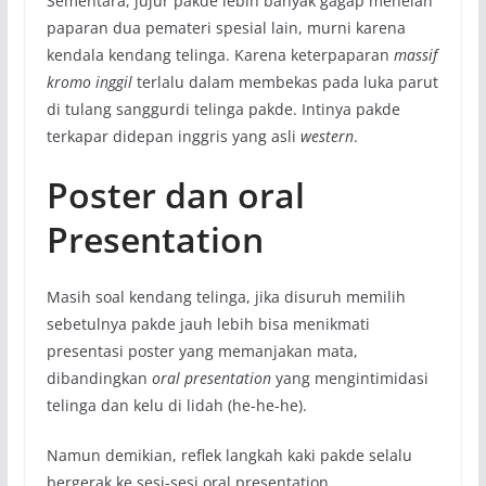
Sementara, jujur pakde lebih banyak gagap menelan
paparan dua pemateri spesial lain, murni karena
kendala kendang telinga. Karena keterpaparan
massif
kromo inggil
terlalu dalam membekas pada luka parut
di tulang sanggurdi telinga pakde. Intinya pakde
terkapar didepan inggris yang asli
western
.
Poster dan oral
Presentation
Masih soal kendang telinga, jika disuruh memilih
sebetulnya pakde jauh lebih bisa menikmati
presentasi poster yang memanjakan mata,
dibandingkan
oral presentation
yang mengintimidasi
telinga dan kelu di lidah (he-he-he).
Namun demikian, reflek langkah kaki pakde selalu
bergerak ke sesi-sesi oral presentation.