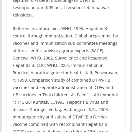
kejadian KIPI berat dibandingkan DTP/HB,
kesimpulan dari KIPI berat tersebut lebih banyak
koinsiden.
Refference, antara lain : WHO. 1995. Hepatitis B
control through immunization. Global programme for
vaccines and immunization sub-committee meetings
of the scientific advisory group experts (SAGE).,
Genewa; WHO. 2002. Survellence and Response
Hepatitis B. CDC; WHO. 2004. Immunization in
Practice, A pratical guide for health staff; Poovoravan,
Y. 1999. Comparison study of combined DTPw-HB
vaccines and separate administration of DTPw and
HB vaccines in Thai children. As Paed”. J. All Immunol
1: 113-20; Kurstak, E.,1993. Hepatitis B virus and
disease. Springer-Verlag; Hadinegoro, S.R., 2003.
Immunogenicity and safety of DTwP (Bio Farma)
vaccine combined with recombinant Hepatitis b
(GCVC) vaccine in Indonesian children” Biofarma;