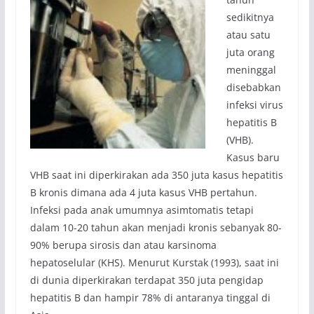
sedikitnya
atau satu
juta orang
meninggal
disebabkan
infeksi virus
hepatitis B
(VHB).
Kasus baru
VHB saat ini diperkirakan ada 350 juta kasus hepatitis
B kronis dimana ada 4 juta kasus VHB pertahun.
Infeksi pada anak umumnya asimtomatis tetapi
dalam 10-20 tahun akan menjadi kronis sebanyak 80-
90% berupa sirosis dan atau karsinoma
hepatoselular (KHS). Menurut Kurstak (1993), saat ini
di dunia diperkirakan terdapat 350 juta pengidap
hepatitis B dan hampir 78% di antaranya tinggal di