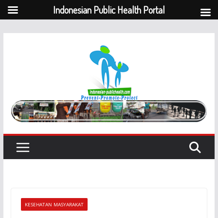
Indonesian Public Health Portal
Skip
to
content
KESEHATAN MASYARAKAT