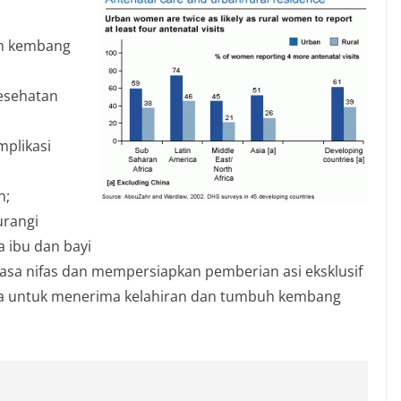
uh kembang
esehatan
mplikasi
n;
urangi
a ibu dan bayi
sa nifas dan mempersiapkan pemberian asi eksklusif
ga untuk menerima kelahiran dan tumbuh kembang