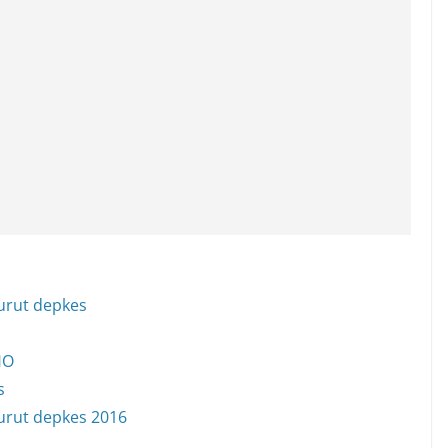
urut depkes
HO
s
urut depkes 2016