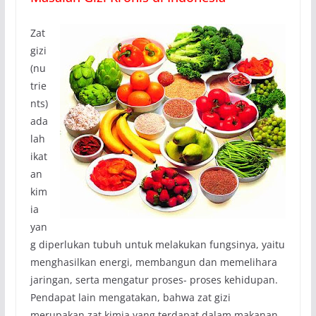
Zat
gizi
(nu
trie
nts)
ada
lah
ikat
an
kim
ia
yan
g diperlukan tubuh untuk melakukan fungsinya, yaitu
menghasilkan energi, membangun dan memelihara
jaringan, serta mengatur proses- proses kehidupan.
Pendapat lain mengatakan, bahwa zat gizi
merupakan zat kimia yang terdapat dalam makanan