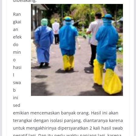
dibelakang.
Ran
gkai
an
efek
do
min
o
hasi
l
swa
b
ini
sed
emikian mencemaskan banyak orang. Hasil ini akan
terangkai dengan isolasi panjang, diantaranya karena
untuk mengakhirinya dipersyaratkan 2 kali hasil swab
negatif lagi. Dan itu perlu waktu panjang lagi, karena