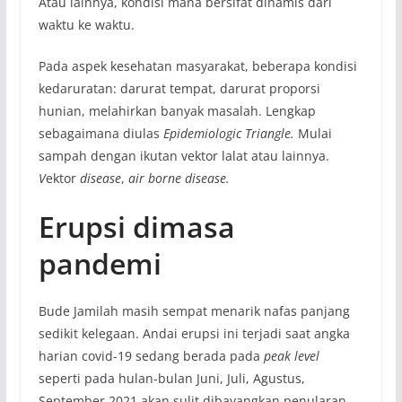
Atau lainnya, kondisi mana bersifat dinamis dari
waktu ke waktu.
Pada aspek kesehatan masyarakat, beberapa kondisi
kedaruratan: darurat tempat, darurat proporsi
hunian, melahirkan banyak masalah. Lengkap
sebagaimana diulas
Epidemiologic Triangle.
Mulai
sampah dengan ikutan vektor lalat atau lainnya.
V
ektor
disease
,
air borne disease.
Erupsi dimasa
pandemi
Bude Jamilah masih sempat menarik nafas panjang
sedikit kelegaan. Andai erupsi ini terjadi saat angka
harian covid-19 sedang berada pada
peak level
seperti pada hulan-bulan Juni, Juli, Agustus,
September 2021 akan sulit dibayangkan penularan