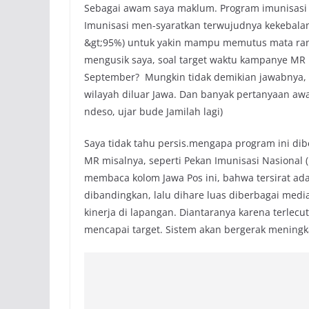
Sebagai awam saya maklum. Program imunisasi m
Imunisasi men-syaratkan terwujudnya kekebala
&gt;95%) untuk yakin mampu memutus mata ran
mengusik saya, soal target waktu kampanye MR i
September? Mungkin tidak demikian jawabnya, t
wilayah diluar Jawa. Dan banyak pertanyaan awa
ndeso, ujar bude Jamilah lagi)
Saya tidak tahu persis.mengapa program ini di
MR misalnya, seperti Pekan Imunisasi Nasional
membaca kolom Jawa Pos ini, bahwa tersirat ada
dibandingkan, lalu dihare luas diberbagai media
kinerja di lapangan. Diantaranya karena terlec
mencapai target. Sistem akan bergerak meningk