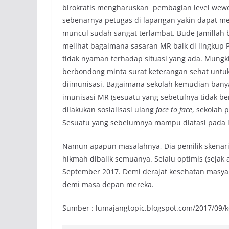
birokratis mengharuskan pembagian level wewe
sebenarnya petugas di lapangan yakin dapat me
muncul sudah sangat terlambat. Bude Jamillah bi
melihat bagaimana sasaran MR baik di lingkup 
tidak nyaman terhadap situasi yang ada. Mungk
berbondong minta surat keterangan sehat untu
diimunisasi. Bagaimana sekolah kemudian ban
imunisasi MR (sesuatu yang sebetulnya tidak b
dilakukan sosialisasi ulang
face to face
, sekolah 
Sesuatu yang sebelumnya mampu diatasi pada lev
Namun apapun masalahnya, Dia pemilik skenari
hikmah dibalik semuanya. Selalu optimis (sejak
September 2017. Demi derajat kesehatan masya
demi masa depan mereka.
Sumber : lumajangtopic.blogspot.com/2017/09/