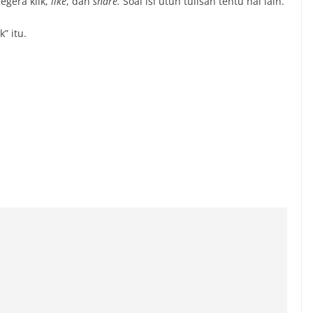
segera klik,
like
, dan
share.
Soal isi utuh tulisan tentu hal lain.
” itu.