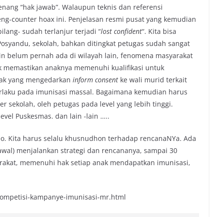
nang “hak jawab”. Walaupun teknis dan referensi
ng-counter hoax ini. Penjelasan resmi pusat yang kemudian
lang- sudah terlanjur terjadi “
lost confident
“. Kita bisa
Posyandu, sekolah, bahkan ditingkat petugas sudah sangat
in belum pernah ada di wilayah lain, fenomena masyarakat
k memastikan anaknya memenuhi kualifikasi untuk
yak yang mengedarkan
inform consent
ke wali murid terkait
erlaku pada imunisasi massal. Bagaimana kemudian harus
per sekolah, oleh petugas pada level yang lebih tinggi.
el Puskesmas. dan lain -lain …..
o. Kita harus selalu khusnudhon terhadap rencanaNYa. Ada
 awal) menjalankan strategi dan rencananya, sampai 30
rakat, memenuhi hak setiap anak mendapatkan imunisasi,
kompetisi-kampanye-imunisasi-mr.html