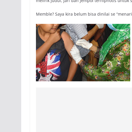
melirik judul, jari dan jempol terhipnotis untuk 
Memble? Saya kira belum bisa dinilai se “menarik