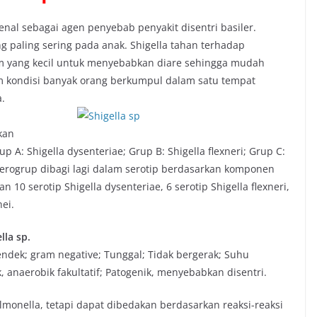
kenal sebagai agen penyebab penyakit disentri basiler.
g paling sering pada anak. Shigella tahan terhadap
yang kecil untuk menyebabkan diare sehingga mudah
lam kondisi banyak orang berkumpul dalam satu tempat
.
kan
A: Shigella dysenteriae; Grup B: Shigella flexneri; Grup C:
p serogrup dibagi lagi dalam serotip berdasarkan komponen
 10 serotip Shigella dysenteriae, 6 serotip Shigella flexneri,
nei.
lla sp.
pendek; gram negative; Tunggal; Tidak bergerak; Suhu
anaerobik fakultatif; Patogenik, menyebabkan disentri.
lmonella, tetapi dapat dibedakan berdasarkan reaksi-reaksi