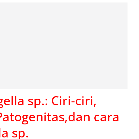
lla sp.: Ciri-ciri,
 Patogenitas,dan cara
a sp.