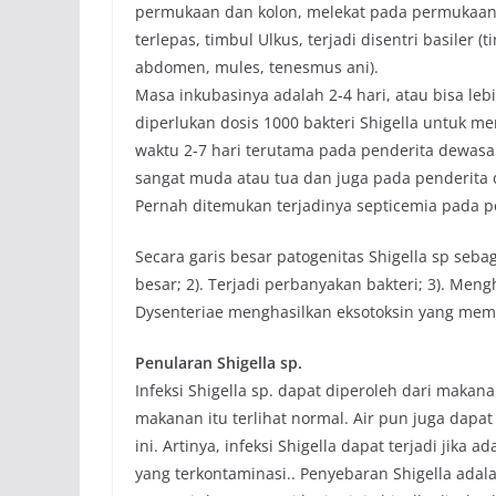
permukaan dan kolon, melekat pada permukaan 
terlepas, timbul Ulkus, terjadi disentri basiler
abdomen, mules, tenesmus ani).
Masa inkubasinya adalah 2-4 hari, atau bisa le
diperlukan dosis 1000 bakteri Shigella untuk 
waktu 2-7 hari terutama pada penderita dewas
sangat muda atau tua dan juga pada penderita d
Pernah ditemukan terjadinya septicemia pada p
Secara garis besar patogenitas Shigella sp sebag
besar; 2). Terjadi perbanyakan bakteri; 3). Meng
Dysenteriae menghasilkan eksotoksin yang memp
Penularan Shigella sp.
Infeksi Shigella sp. dapat diperoleh dari maka
makanan itu terlihat normal. Air pun juga dapa
ini. Artinya, infeksi Shigella dapat terjadi jik
yang terkontaminasi.. Penyebaran Shigella adal