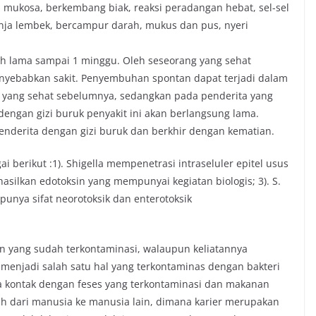
mukosa, berkembang biak, reaksi peradangan hebat, sel-sel
 (tinja lembek, bercampur darah, mukus dan pus, nyeri
bih lama sampai 1 minggu. Oleh seseorang yang sehat
menyebabkan sakit. Penyembuhan spontan dapat terjadi dalam
a yang sehat sebelumnya, sedangkan pada penderita yang
engan gizi buruk penyakit ini akan berlangsung lama.
enderita dengan gizi buruk dan berkhir dengan kematian.
ai berikut :1). Shigella mempenetrasi intraseluler epitel usus
hasilkan edotoksin yang mempunyai kegiatan biologis; 3). S.
unya sifat neorotoksik dan enterotoksik
nan yang sudah terkontaminasi, walaupun keliatannya
t menjadi salah satu hal yang terkontaminas dengan bakteri
a ada kontak dengan feses yang terkontaminasi dan makanan
ah dari manusia ke manusia lain, dimana karier merupakan