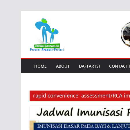
Skip
to
content
HOME
ABOUT
DAFTAR ISI
CONTACT
rapid convenience assessment/RCA im