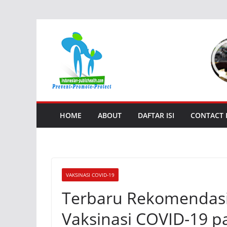
Skip
to
content
HOME
ABOUT
DAFTAR ISI
CONTACT
VAKSINASI COVID-19
Terbaru Rekomendasi
Vaksinasi COVID-19 p